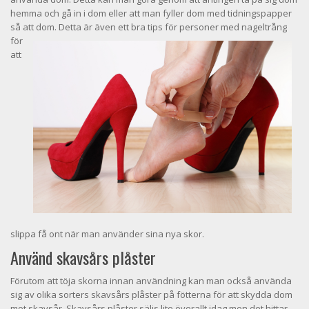
hemma och gå in i dom eller att man fyller dom med tidningspapper
så att dom. Detta är även ett bra tip
s för personer med nageltrång
för
att
slippa få ont när man använder sina nya skor.
Använd skavsårs plåster
Förutom att töja skorna innan användning kan man också använda
sig av olika sorters skavsårs plåster på fötterna för att skydda dom
mot skavsår. Skavsårs plåster säljs lite överallt idag men det hittar