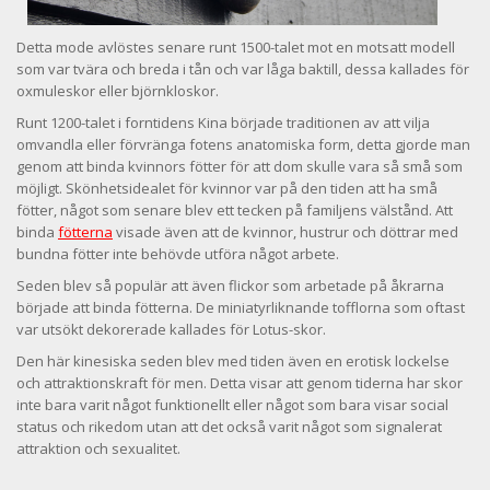
Detta mode avlöstes senare runt 1500-talet mot en motsatt modell
som var tvära och breda i tån och var låga baktill, dessa kallades för
oxmuleskor eller björnkloskor.
Runt 1200-talet i forntidens Kina började traditionen av att vilja
omvandla eller förvränga fotens anatomiska form, detta gjorde man
genom att binda kvinnors fötter för att dom skulle vara så små som
möjligt. Skönhetsidealet för kvinnor var på den tiden att ha små
fötter, något som senare blev ett tecken på familjens välstånd. Att
binda
fötterna
visade även att de kvinnor, hustrur och döttrar med
bundna fötter inte behövde utföra något arbete.
Seden blev så populär att även flickor som arbetade på åkrarna
började att binda fötterna. De miniatyrliknande tofflorna som oftast
var utsökt dekorerade kallades för Lotus-skor.
Den här kinesiska seden blev med tiden även en erotisk lockelse
och attraktionskraft för men. Detta visar att genom tiderna har skor
inte bara varit något funktionellt eller något som bara visar social
status och rikedom utan att det också varit något som signalerat
attraktion och sexualitet.