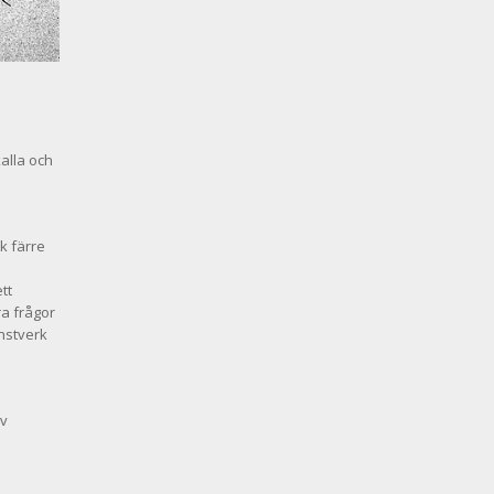
kalla och
k färre
tt
ra frågor
nstverk
av