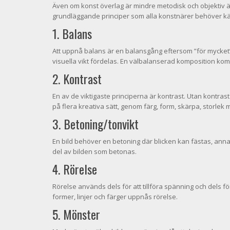
Även om konst överlag är mindre metodisk och objektiv ä
grundläggande principer som alla konstnärer behöver känn
1. Balans
Att uppnå balans är en balansgång eftersom ”för mycket”
visuella vikt fördelas. En välbalanserad komposition ko
2. Kontrast
En av de viktigaste principerna är kontrast. Utan kontrast
på flera kreativa sätt, genom färg, form, skärpa, storlek
3. Betoning/tonvikt
En bild behöver en betoning där blicken kan fästas, annar
del av bilden som betonas.
4. Rörelse
Rörelse används dels för att tillföra spänning och dels 
former, linjer och färger uppnås rörelse.
5. Mönster