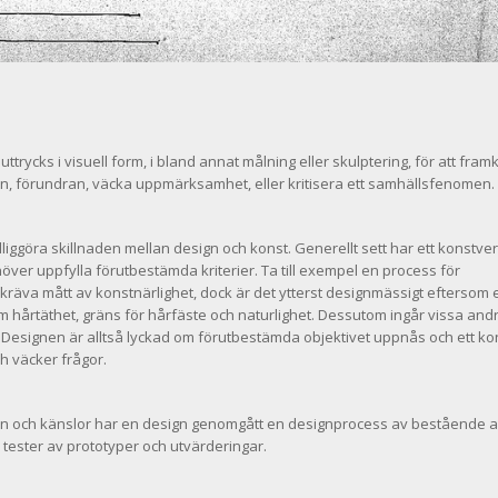
uttrycks i visuell form, i bland annat målning eller skulptering, för att fram
 förundran, väcka uppmärksamhet, eller kritisera ett samhällsfenomen.
dliggöra skillnaden mellan design och konst. Generellt sett har ett konstver
höver uppfylla förutbestämda kriterier. Ta till exempel en process för
an kräva mått av konstnärlighet, dock är det ytterst designmässigt eftersom e
som hårtäthet, gräns för hårfäste och naturlighet. Dessutom ingår vissa and
 Designen är alltså lyckad om förutbestämda objektivet uppnås och ett ko
ch väcker frågor.
ation och känslor har en design genomgått en designprocess av bestående 
tester av prototyper och utvärderingar.