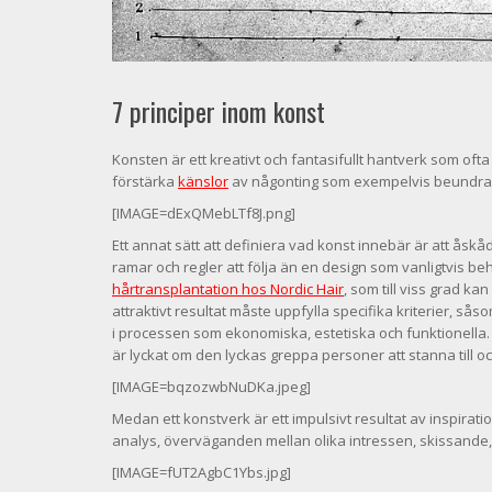
7 principer inom konst
Konsten är ett kreativt och fantasifullt hantverk som ofta 
förstärka
känslor
av någonting som exempelvis beundran,
[IMAGE=dExQMebLTf8J.png]
Ett annat sätt att definiera vad konst innebär är att åskå
ramar och regler att följa än en design som vanligtvis be
hårtransplantation hos Nordic Hair
, som till viss grad k
attraktivt resultat måste uppfylla specifika kriterier, så
i processen som ekonomiska, estetiska och funktionella.
är lyckat om den lyckas greppa personer att stanna till o
[IMAGE=bqzozwbNuDKa.jpeg]
Medan ett konstverk är ett impulsivt resultat av inspir
analys, överväganden mellan olika intressen, skissande, 
[IMAGE=fUT2AgbC1Ybs.jpg]