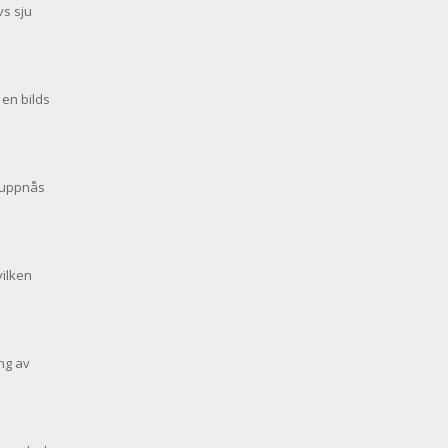
vs sju
 en bilds
n uppnås
vilken
ng av