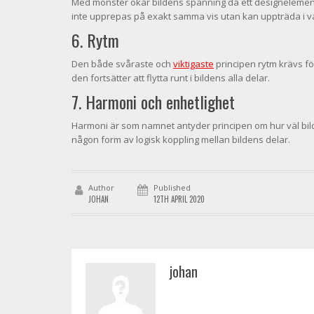
Med mönster ökar bildens spänning då ett designelement
inte upprepas på exakt samma vis utan kan uppträda i var
6. Rytm
Den både svåraste och
viktigaste
principen rytm krävs f
den fortsätter att flytta runt i bildens alla delar.
7. Harmoni och enhetlighet
Harmoni är som namnet antyder principen om hur väl bil
någon form av logisk koppling mellan bildens delar.
Author
Published
JOHAN
12TH APRIL 2020
johan