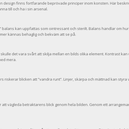
n design finns fortfarande beprövade principer inom konsten. Här beskri
a till och ha i sin arsenal.
 balans kan uppfattas som ointressant och sterilt. Balans handlar om hur
mmer kännas behaglig och bekväm att se på.
 skulle det vara svårt att skilja mellan en bilds olika element. Kontrast ka
 med mera.
s riskerar blicken att ”vandra runt”. Linjer, skärpa och mättnad kan styra 
för att vägleda betraktarens blick genom hela bilden. Genom ett arrangema