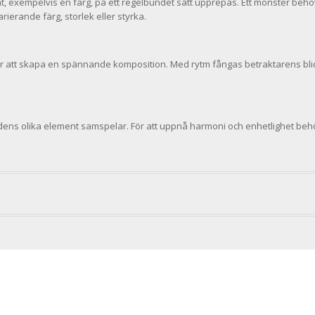
, exempelvis en färg, på ett regelbundet sätt upprepas. Ett mönster beh
ierande färg, storlek eller styrka.
ör att skapa en spännande komposition. Med rytm fångas betraktarens bli
dens olika element samspelar. För att uppnå harmoni och enhetlighet beh